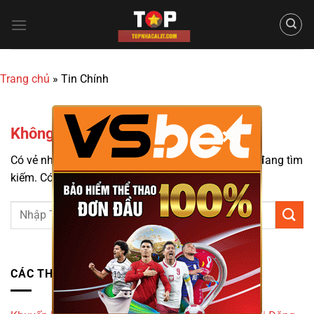
Chuyển
đến
nội
dung
Trang chủ
»
Tin Chính
×
Không kết quả
Có vẻ như chúng tôi không tìm thấy những gì bạn đang tìm
kiếm. Có lẽ việc tìm kiếm có thể giúp ích.
CÁC THÔNG TIN MỚI NHẤT