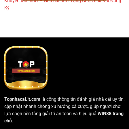
Khuyến Mãi 66ff – Nhà cái 66ff Tặng Cược 66k Khi Đăng
Ký
Topnhacai.it.com
là cổng thông tin đánh giá nhà cái uy tín,
cập nhật nhanh chóng xu hướng cá cược, giúp người chơi
lựa chọn nền tảng giải trí an toàn và hiệu quả
WIN88 trang
chủ
.