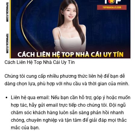
Cách Liên Hệ Top Nhà Cái Uy Tín
Chúng tôi cung cấp nhiều phương thức liên hệ để bạn dễ
dàng chọn lựa, phù hợp với nhu cầu và thời gian của mình.
Liên hệ qua email: Nếu bạn cần hỗ trợ, góp ý hoặc muốn
hợp tác, hãy gửi email trực tiếp cho chúng tôi. Đội ngũ
chăm sóc khách hàng luôn sẵn sàng phản hồi nhanh
chóng, chuyên nghiệp và tận tâm để giải đáp mọi thắc
mắc của bạn.