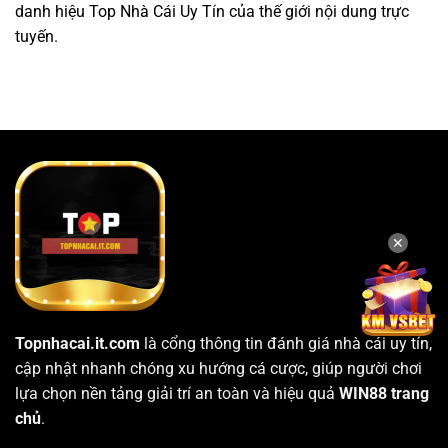
danh hiệu Top Nhà Cái Uy Tín của thế giới nội dung trực
tuyến.
✕
Topnhacai.it.com
là cổng thông tin đánh giá nhà cái uy tín,
cập nhật nhanh chóng xu hướng cá cược, giúp người chơi
lựa chọn nền tảng giải trí an toàn và hiệu quả
WIN88 trang
chủ
.