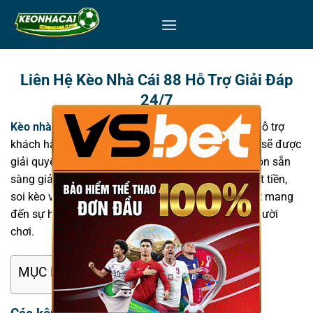
Chuyển
đến
nội
dung
Liên Hệ Kèo Nhà Cái 88 Hỗ Trợ Giải Đáp
24/7
Kèo nhà cái 88
cung cấp dịch vụ các kênh liên hệ hỗ trợ
×
khách hàng đa phương thức, đảm bảo mọi vấn đề sẽ được
giải quyết nhanh chóng. Đội ngũ chuyên nghiệp luôn sẵn
sàng giải đáp mọi thắc mắc, hỗ trợ đăng ký, nạp rút tiền,
soi kèo và thông tin khuyến mãi. Chúng tôi cam kết mang
đến sự hỗ trợ nhanh chóng và hiệu quả cho mọi người
chơi.
MỤC LỤC