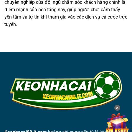
chuyên nghiệp của đội ngũ chăm sóc khách hàng chính là
điểm mạnh của nền tảng này, giúp người chơi cảm thấy
yên tâm và tự tin khi tham gia vào các dịch vụ cá cược trực
tuyến.
✕