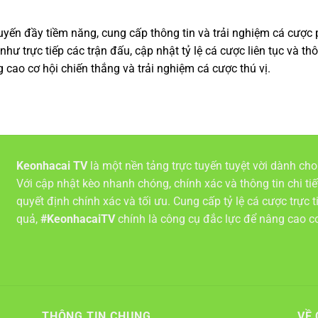
uyến đầy tiềm năng, cung cấp thông tin và trải nghiệm cá cược
như trực tiếp các trận đấu, cập nhật tỷ lệ cá cược liên tục và thô
cao cơ hội chiến thắng và trải nghiệm cá cược thú vị.
Keonhacai TV
là một nền tảng trực tuyến tuyệt vời dành c
Với cập nhật kèo nhanh chóng, chính xác và thông tin chi tiế
quyết định chính xác và tối ưu. Cung cấp tỷ lệ cá cược trực 
quả,
#KeonhacaiTV
chính là công cụ đắc lực để nâng cao cơ
THÔNG TIN CHUNG
VỀ