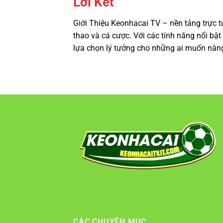
Lời Kết
Giới Thiệu Keonhacai TV – nền tảng trực t
thao và cá cược. Với các tính năng nổi bật 
lựa chọn lý tưởng cho những ai muốn nâng 
CÁC CHUYÊN MỤC