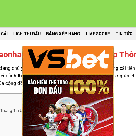
 CÁI
LỊCH THI ĐẤU
BẢNG XẾP HẠNG
LIVE SCORE
TIN TỨC
Keonhacai TV – Địa Chỉ Cung Cấp Thôn
×
×
ng chú ý trong thế giới cá cược trực tuyến. Với những cải tiến l
ếm lĩnh thị trường, thu hút sự quan tâm của đông đảo người ch
của cộng đồng cá cược trực tuyến.
 Thông Tin Uy Tín