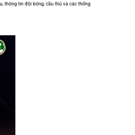
u, thông tin đội bóng, cầu thủ và các thống