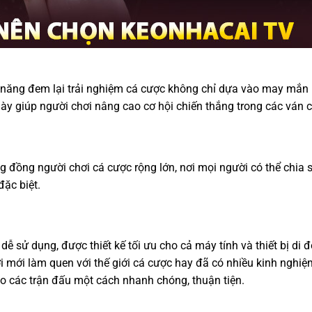
ăng đem lại trải nghiệm cá cược không chỉ dựa vào may mắn m
này giúp người chơi nâng cao cơ hội chiến thắng trong các ván 
 đồng người chơi cá cược rộng lớn, nơi mọi người có thể chia 
đặc biệt.
 dễ sử dụng, được thiết kế tối ưu cho cả máy tính và thiết bị d
i mới làm quen với thế giới cá cược hay đã có nhiều kinh nghi
ào các trận đấu một cách nhanh chóng, thuận tiện.