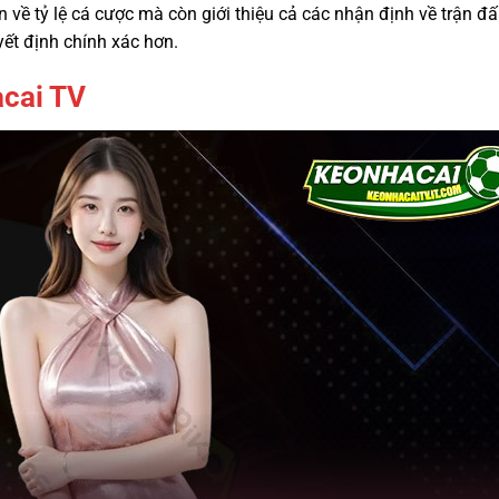
về tỷ lệ cá cược mà còn giới thiệu cả các nhận định về trận đấ
yết định chính xác hơn.
cai TV