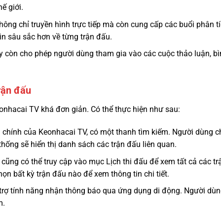
hế giới.
ng chỉ truyền hình trực tiếp mà còn cung cấp các buổi phân tí
ìn sâu sắc hơn về từng trận đấu.
 còn cho phép người dùng tham gia vào các cuộc thảo luận, bìn
rận đấu
eonhacai TV khá đơn giản. Có thể thực hiện như sau:
n chính của Keonhacai TV, có một thanh tìm kiếm. Người dùng c
hống sẽ hiển thị danh sách các trận đấu liên quan.
cũng có thể truy cập vào mục Lịch thi đấu để xem tất cả các t
chọn bất kỳ trận đấu nào để xem thông tin chi tiết.
rợ tính năng nhận thông báo qua ứng dụng di động. Người dùng
m.