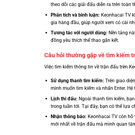
theo dõi các giải đấu diễn ra trên toàn t
Phân tích và bình luận:
Keonhacai TV khô
gia hàng đầu, giúp người xem có cái nh
Tương tác với người dùng:
Nền tảng này
đồng yêu thích thể thao gắn kết.
Câu hỏi thường gặp về tìm kiếm t
Việc tìm kiếm thông tin về trận đấu trên K
Sử dụng thanh tìm kiếm:
Trên giao diệ
mình muốn tìm kiếm và nhấn Enter. Hệ t
Lịch thi đấu:
Ngoài thanh tìm kiếm, bạn 
trong tuần tới. Tại đây, bạn có thể lựa 
Nhận thông báo:
Keonhacai TV còn hỗ t
mới nhất về trận đấu mà mình quan tâ