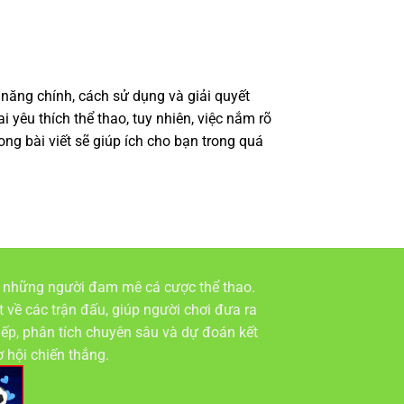
 năng chính, cách sử dụng và giải quyết
 yêu thích thể thao, tuy nhiên, việc nắm rõ
ong bài viết sẽ giúp ích cho bạn trong quá
ho những người đam mê cá cược thể thao.
t về các trận đấu, giúp người chơi đưa ra
tiếp, phân tích chuyên sâu và dự đoán kết
 hội chiến thắng.