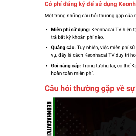
Có phí đăng ký để sử dụng Keonh
Một trong những câu hỏi thường gặp của n
Miễn phí sử dụng:
Keonhacai TV hiện tạ
trả bất kỳ khoản phí nào.
Quảng cáo:
Tuy nhiên, việc miễn phí sử
vụ, đây là cách Keonhacai TV duy trì h
Gói nâng cấp:
Trong tương lai, có thể K
hoàn toàn miễn phí.
Câu hỏi thường gặp về sự