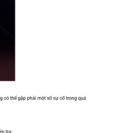
g có thể gặp phải một số sự cố trong quá
m tra: