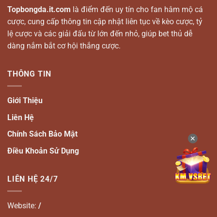
Topbongda.it.com
là điểm đến uy tín cho fan hâm mộ cá
cược, cung cấp thông tin cập nhật liên tục về kèo cược, tỷ
lệ cược và các giải đấu từ lớn đến nhỏ, giúp bet thủ dễ
dàng nắm bắt cơ hội thắng cược.
THÔNG TIN
Giới Thiệu
Liên Hệ
Chính Sách Bảo Mật
✕
Điều Khoản Sử Dụng
LIÊN HỆ 24/7
Website:
/