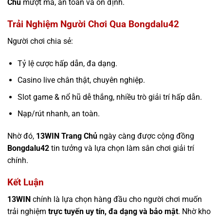
Chủ
mượt mà, an toàn và ổn định.
Trải Nghiệm Người Chơi Qua Bongdalu42
Người chơi chia sẻ:
Tỷ lệ cược hấp dẫn, đa dạng.
Casino live chân thật, chuyên nghiệp.
Slot game & nổ hũ dễ thắng, nhiều trò giải trí hấp dẫn.
Nạp/rút nhanh, an toàn.
Nhờ đó,
13WIN Trang Chủ
ngày càng được cộng đồng
Bongdalu42
tin tưởng và lựa chọn làm sân chơi giải trí
chính.
Kết Luận
13WIN
chính là lựa chọn hàng đầu cho người chơi muốn
trải nghiệm
trực tuyến uy tín, đa dạng và bảo mật
. Nhờ kho