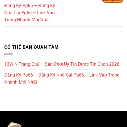
Đăng Ký Pg66 – Đăng Ký
Nhà Cái Pg66 – Link Vào
Trang Nhanh Mới Nhất
CÓ THỂ BẠN QUAN TÂM
13WIN Trang Chủ – Sân Chơi Uy Tín Được Tin Chọn 2026
Đăng Ký Pg66 – Đăng Ký Nhà Cái Pg66 – Link Vào Trang
Nhanh Mới Nhất